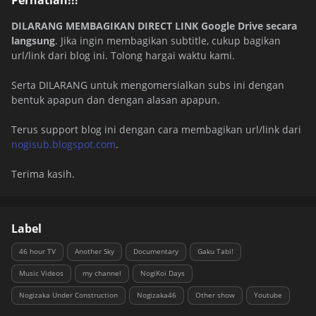
Perhatian!!!
DILARANG MEMBAGIKAN DIRECT LINK Google Drive secara
langsung
. Jika ingin membagikan subtitle, cukup bagikan
url/link dari blog ini. Tolong hargai waktu kami.
Serta DILARANG untuk mengomersialkan subs ini dengan
bentuk apapun dan dengan alasan apapun.
Terus support blog ini dengan cara membagikan url/link dari
nogisub.blogspot.com
.
Terima kasih.
Label
46 hour TV
Another Sky
Documentary
Gaku Tabi!
Music Videos
my channel
NogiKoi Days
Nogizaka Under Construction
Nogizaka46
Other show
Youtube