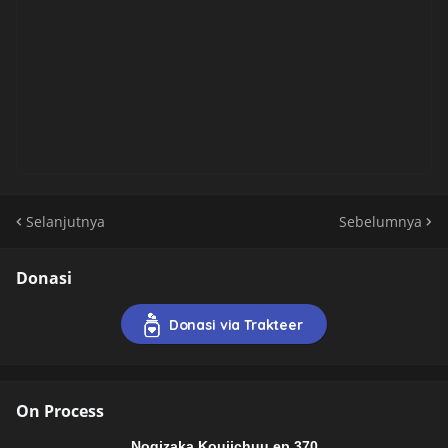
Selanjutnya
Sebelumnya
Donasi
Donasi via Trakteer
On Process
Nogizaka Koujichuu ep 370