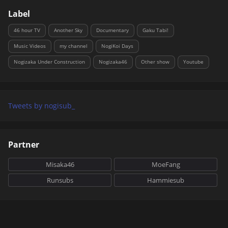
Label
46 hour TV
Another Sky
Documentary
Gaku Tabi!
Music Videos
my channel
NogiKoi Days
Nogizaka Under Construction
Nogizaka46
Other show
Youtube
Tweets by nogisub_
Partner
Misaka46
MoeFang
Runsubs
Hammiesub