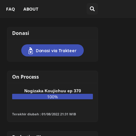
FAQ
ABOUT
Donasi
Donasi via Trakteer
On Process
Nogizaka Koujichuu ep 370
100%
Terakhir diubah : 01/08/2022 21:31 WIB