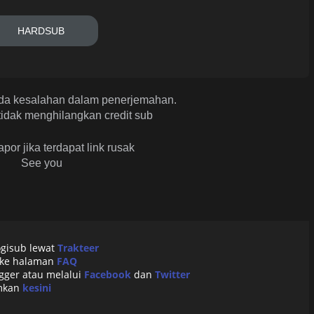
HARDSUB
da kesalahan dalam penerjemahan.
idak menghilangkan credit sub
apor jika terdapat link rusak
See you
ogisub lewat
Trakteer
 ke halaman
FAQ
gger atau melalui
Facebook
dan
Twitter
imkan
kesini