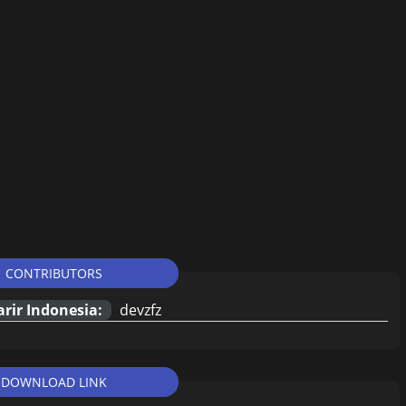
CONTRIBUTORS
rir Indonesia:
devzfz
DOWNLOAD LINK