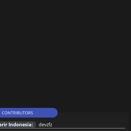
CONTRIBUTORS
rir Indonesia:
devzfz