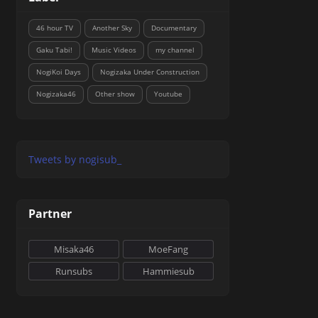
46 hour TV
Another Sky
Documentary
Gaku Tabi!
Music Videos
my channel
NogiKoi Days
Nogizaka Under Construction
Nogizaka46
Other show
Youtube
Tweets by nogisub_
Partner
Misaka46
MoeFang
Runsubs
Hammiesub