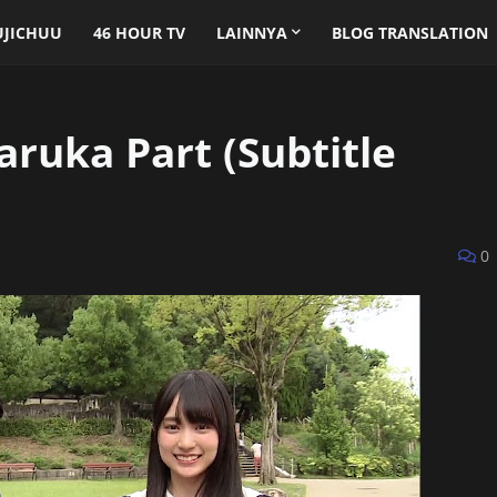
UJICHUU
46 HOUR TV
LAINNYA
BLOG TRANSLATION
ruka Part (Subtitle
0