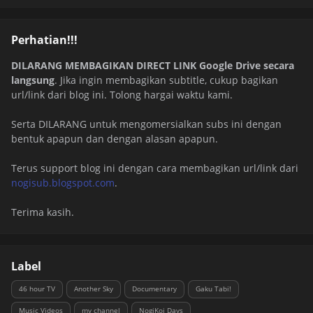
Perhatian!!!
DILARANG MEMBAGIKAN DIRECT LINK Google Drive secara
langsung
. Jika ingin membagikan subtitle, cukup bagikan
url/link dari blog ini. Tolong hargai waktu kami.
Serta DILARANG untuk mengomersialkan subs ini dengan
bentuk apapun dan dengan alasan apapun.
Terus support blog ini dengan cara membagikan url/link dari
nogisub.blogspot.com
.
Terima kasih.
Label
46 hour TV
Another Sky
Documentary
Gaku Tabi!
Music Videos
my channel
NogiKoi Days