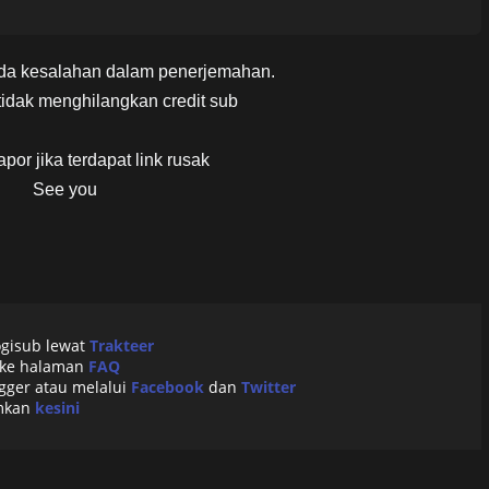
da kesalahan dalam penerjemahan.
idak menghilangkan credit sub
apor jika terdapat link rusak
See you
ogisub lewat
Trakteer
 ke halaman
FAQ
gger atau melalui
Facebook
dan
Twitter
imkan
kesini