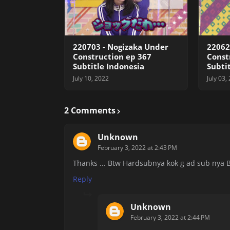
220703 - Nogizaka Under
22062
Construction ep 367
Const
Subtitle Indonesia
Subti
July 10, 2022
July 03,
2 Comments
Unknown
February 3, 2022 at 2:43 PM
Thanks ... Btw Hardsubnya kok g ad sub nya B
Reply
Unknown
February 3, 2022 at 2:44 PM